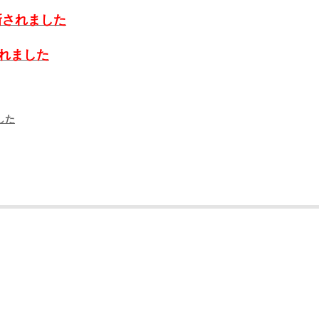
新されました
れました
した