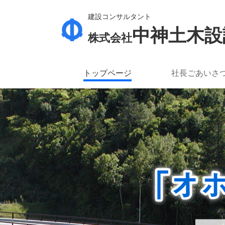
建設コンサルタント
北海道北見市
中神土木設
株式会社
トップページ
社長ごあいさ